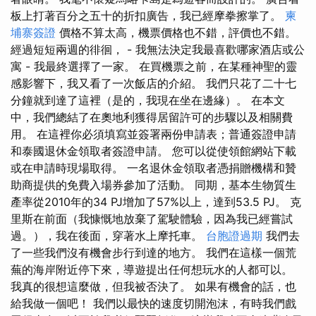
板上打著百分之五十的折扣廣告，我已經摩拳擦掌了。
柬
埔寨簽證
價格不算太高，機票價格也不錯，評價也不錯。
經過短短兩週的徘徊， - 我無法決定我最喜歡哪家酒店或公
寓 - 我最終選擇了一家。 在買機票之前，在某種神聖的靈
感影響下，我又看了一次飯店的介紹。 我們只花了二十七
分鐘就到達了這裡（是的，我現在坐在邊緣）。 在本文
中，我們總結了在奧地利獲得居留許可的步驟以及相關費
用。 在這裡你必須填寫並簽署兩份申請表；普通簽證申請
和泰國退休金領取者簽證申請。 您可以從使領館網站下載
或在申請時現場取得。 一名退休金領取者憑捐贈機構和贊
助商提供的免費入場券參加了活動。 同期，基本生物質生
產率從2010年的34 PJ增加了57%以上，達到53.5 PJ。 克
里斯在前面（我慷慨地放棄了駕駛體驗，因為我已經嘗試
過。），我在後面，穿著水上摩托車。
台胞證過期
我們去
了一些我們沒有機會步行到達的地方。 我們在這樣一個荒
蕪的海岸附近停下來，導遊提出任何想玩水的人都可以。
我真的很想這麼做，但我被否決了。 如果有機會的話，也
給我做一個吧！ 我們以最快的速度切開泡沫，有時我們戲