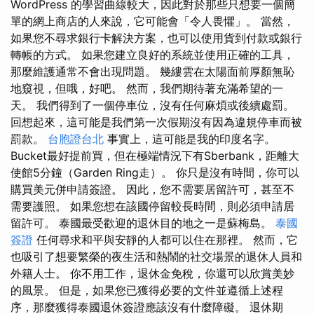
WordPress 的學習曲線較大，因此對於那些只想要一個簡
單的網上商店的人來說，它可能會「令人畏懼」。 當然，
如果您不尋求銀行卡解決方案，也可以使用貨到付款或銀行
轉帳的方式。 如果您建立良好的系統並使用正確的工具，
那麼維護通常不會出現問題。 幾縷雲在太陽面前厚顏無恥
地窺視，但哦，好吧。 然而，我們期待著充滿希望的一
天。 我們得到了一個停車位，沒有任何麻煩或後續處罰。
回想起來，這可能是我們第一次假期沒有因為違規停車而被
罰款。
台胞證台北
事實上，這可能是我的印度名字。
Bucket最好提前買，但在極端情況下有Sberbank，距離大
使館5分鐘（Garden Ring走）。 你只是沒有時間，你可以
購買美元併申請簽證。 因此，您不需要居留許可，甚至不
需要護照。 如果您想在該國停留較長時間，則必須申請居
留許可。 泰國最受歡迎的退休目的地之一是蘇梅島。
泰國
簽證
任何尋求和平與安靜的人都可以住在那裡。 然而，它
也吸引了想要繁榮的夜生活和熱鬧的社交場景的退休人員和
外籍人士。 你不用工作，退休金免稅，你還可以欣賞美妙
的風景。 但是，如果您已獲得必要的文件並遵循上述程
序，那麼獲得泰國退休簽證應該沒有什麼障礙。 退休期