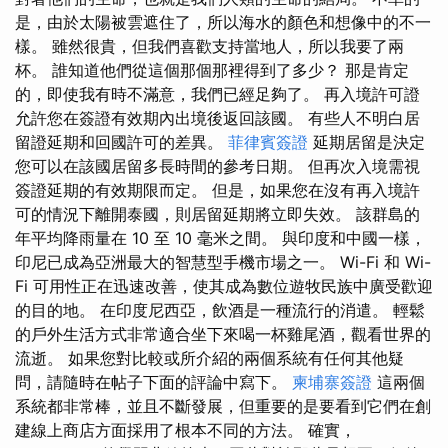
是，由於太陽被雲遮住了，所以海水的顏色和想像中的不一
樣。 雖然很貴，但我們喜歡支持當地人，所以我要了兩
杯。 誰知道他們從這個那個那裡得到了多少？ 那是肯定
的，即使我有時不滿意，我們已經足夠了。 再入境許可證
允許您在簽證有效期內出境後返回該國。 有些人不明白居
留證延期和回國許可的差異。
菲律賓簽證
延期居留是決定
您可以在該國居留多長時間的參考日期。 但再次入境需視
簽證延期的有效期限而定。 但是，如果您在沒有再入境許
可的情況下離開泰國，則居留延期將立即失效。 該群島的
年平均降雨量在 10 至 10 毫米之間。 與印度和中國一樣，
印尼已成為亞洲最大的智慧型手機市場之一。 Wi-Fi 和 Wi-
Fi 可用性正在迅速改善，使其成為數位遊牧民族中廣受歡迎
的目的地。 在印度尼西亞，飲酒是一種流行的消遣。 輕鬆
的戶外生活方式非常適合坐下來喝一杯雞尾酒，觀看世界的
流逝。 如果您對比較或所介紹的兩個系統有任何其他疑
問，請隨時在帖子下面的評論中寫下。
柬埔寨簽證
這兩個
系統都非常棒，並且不斷發展，但重要的是要看到它們在創
建線上商店方面採用了根本不同的方法。 確實，