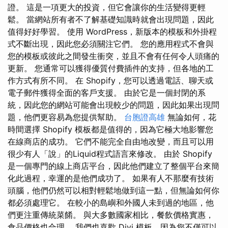
證。 這是一項更大的投資，但它會讓你的生活變得更輕
鬆。 當網站所有者不了解基礎知識時就會出現問題，因此
值得好好學習。 使用 WordPress，新版本的模板和外掛程
式不斷出現，因此您必須關注它們。 您的應用程式不會與
您的模板或彼此之間發生衝突，並且不會有任何令人頭痛的
更新。 您通常可以獲得優質付費插件的支持，但各地的工
作方式有所不同。 在 Shopify，您可以透過電話、聊天或
電子郵件獲得全面的客戶支援。 由於它是一個封閉的系
統，因此您的網站可能會出現較少的問題，因此如果出現問
題，他們更容易為您提供幫助。
台胞證高雄
無論如何，花
時間選擇 Shopify 模板都是值得的，因為它極大地影響您
在線商店的成功。 它們不能完全自由地改變，而且可以用
很少有人「說」的Liquid程式語言來修改。 由於 Shopify
是一個專門的線上商店平台，因此他們建立了整個平台來簡
化此過程，幸運的是他們成功了。 如果有人不那麼有技術
頭腦，他們仍然可以相對輕鬆地做到這一點，但無論如何你
都必須處理它。 在較小的島嶼和外國人未到過的地區，他
們更注重傳統菜餚。 與大多數國家相比，餐飲價格實惠，
食品價格也合理。 我們也喜歡 Divi 模板，因為您不僅可以