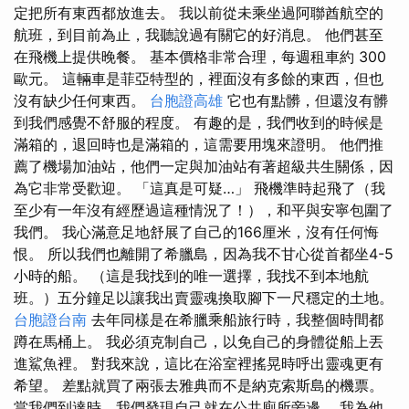
定把所有東西都放進去。 我以前從未乘坐過阿聯酋航空的
航班，到目前為止，我聽說過有關它的好消息。 他們甚至
在飛機上提供晚餐。 基本價格非常合理，每週租車約 300
歐元。 這輛車是菲亞特型的，裡面沒有多餘的東西，但也
沒有缺少任何東西。
台胞證高雄
它也有點髒，但還沒有髒
到我們感覺不舒服的程度。 有趣的是，我們收到的時候是
滿箱的，退回時也是滿箱的，這需要用塊來證明。 他們推
薦了機場加油站，他們一定與加油站有著超級共生關係，因
為它非常受歡迎。 「這真是可疑…」 飛機準時起飛了（我
至少有一年沒有經歷過這種情況了！），和平與安寧包圍了
我們。 我心滿意足地舒展了自己的166厘米，沒有任何悔
恨。 所以我們也離開了希臘島，因為我不甘心從首都坐4-5
小時的船。 （這是我找到的唯一選擇，我找不到本地航
班。）五分鐘足以讓我出賣靈魂換取腳下一尺穩定的土地。
台胞證台南
去年同樣是在希臘乘船旅行時，我整個時間都
蹲在馬桶上。 我必須克制自己，以免自己的身體從船上丟
進鯊魚裡。 對我來說，這比在浴室裡搖晃時呼出靈魂更有
希望。 差點就買了兩張去雅典而不是納克索斯島的機票。
當我們到達時，我們發現自己就在公共廁所旁邊。 我為他