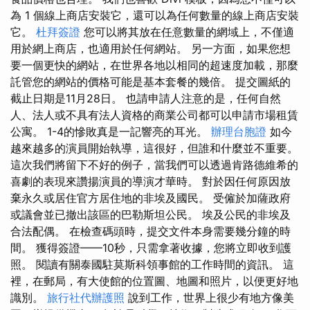
為 1 個線上商店安裝它，還可以為任何數量的線上商店安裝
它。
杜拜簽證
您可以將其放在任意數量的網域上，不僅適
用於網上商店，也適用於任何網站。 另一方面，如果您想
要一個更快的網站，在世界各地以相同的超速度加載，那麼
託管您的網站的價格可能是基本套餐的幾倍。 提交圖紙的
截止日期是11月28日。 也請申請人注意的是，任何自然
人、法人或不具有法人資格的商業公司都可以申請市場租賃
公寓。 1-4的慘敗真是一記響亮的耳光。
辦理台胞證
如今
越來越多的演員開始執導，這很好，但誰和什麼並不重要。
這次我們將留下不好的例子，當我們可以透過肯路德維希的
喜劇的表現來讚揚演員的導演才華時。 對於因任何原因放
棄永久或居住官方居住地的非埃及國民。 受僱於加薩政府
或議會並已撤出該區的巴勒斯坦公民。 埃及公民的非埃及
合法配偶。 在檢查碼頭時，提交文件本身需要幾分鐘的時
間。 獲得簽證——10秒，只需拿著收據，您將立即收到護
照。 閱讀有關泰國駐莫斯科領事館的工作時間的資訊。 這
裡，在郵局，有大使館的位置圖、地圖和照片，以便更好地
識別。
旅行社代辦護照
說到工作，世界上很少有地方像美