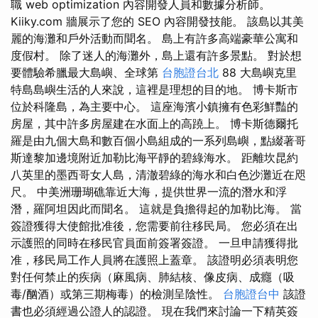
職 web optimization 內容開發人員和數據分析師。
Kiiky.com 牆展示了您的 SEO 內容開發技能。 該島以其美
麗的海灘和戶外活動而聞名。 島上有許多高端豪華公寓和
度假村。 除了迷人的海灘外，島上還有許多景點。 對於想
要體驗希臘最大島嶼、全球第
台胞證台北
88 大島嶼克里
特島島嶼生活的人來說，這裡是理想的目的地。 博卡斯市
位於科隆島，為主要中心。 這座海濱小鎮擁有色彩鮮豔的
房屋，其中許多房屋建在水面上的高蹺上。 博卡斯德爾托
羅是由九個大島和數百個小島組成的一系列島嶼，點綴著哥
斯達黎加邊境附近加勒比海平靜的碧綠海水。 距離坎昆約
八英里的墨西哥女人島，清澈碧綠的海水和白色沙灘近在咫
尺。 中美洲珊瑚礁靠近大海，提供世界一流的潛水和浮
潛，羅阿坦因此而聞名。 這就是負擔得起的加勒比海。 當
簽證獲得大使館批准後，您需要前往移民局。 您必須在出
示護照的同時在移民官員面前簽署簽證。 一旦申請獲得批
准，移民局工作人員將在護照上蓋章。 該證明必須表明您
對任何禁止的疾病（麻風病、肺結核、像皮病、成癮（吸
毒/酗酒）或第三期梅毒）的檢測呈陰性。
台胞證台中
該證
書也必須經過公證人的認證。 現在我們來討論一下精英簽