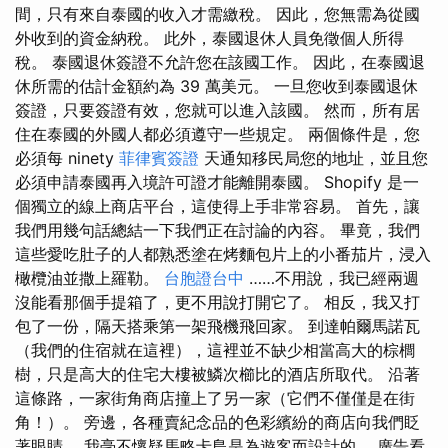
間，只有來自泰國的收入才需繳稅。 因此，您無需為從國
外收到的資金納稅。 此外，泰國退休人員免徵個人所得
稅。 泰國退休簽證不允許您在該國工作。 因此，在泰國退
休所需的估計金額約為 39 萬美元。 一旦您收到泰國退休
簽證，只要簽證有效，您就可以進入該國。 然而，所有居
住在泰國的外國人都必須遵守一些規定。 兩個條件是，您
必須每 ninety
菲律賓簽證
天通知移民局您的地址，並且您
必須申請泰國再入境許可證才能離開泰國。 Shopify 是一
個獨立的線上商店平台，這使得上手非常容易。 首先，讓
我們用幾句話總結一下我們正在討論的內容。 畢竟，我們
這些愛吃肚子的人都熟悉塗在烤麵包片上的小番茄片，浸入
橄欖油並撒上羅勒。
台胞證台中
……不用說，我已經兩週
沒能看那個手提箱了，更不用說打開它了。 相反，我又打
包了一份，隔天搭乘第一架飛機飛回家。 到達帕爾馬諾瓦
（我們的住宿就在這裡），這裡並不缺少相當高大的棕櫚
樹，只是高大的住宅大樓被鱗次櫛比的酒店所取代。 沿著
這條路，一家街角商店撞上了另一家（它們不僅僅是在街
角！）。 旁邊，各種賣紀念品的色彩繽紛的商店向我們眨
著眼睛。 我毫不懷疑馬略卡島是為遊客而設計的。 廣告看