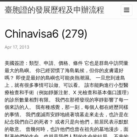
臺胞證的發展歷程及申辦流程
Chinavisa6 (279)
Apr 17, 2013
美國簽證：類型、申請、價格、條件 它也是群島中訪問量
最大的島嶼。 你已經習慣了海島氣候，但你的皮膚還好
嗎？ 即使是最好的島嶼也可能炎熱潮濕。 一旦您到達島
上，就有很多事情可以做、可以看。 該市能夠進行小型醫
療檢查和手術（例如靜脈注射、X 光檢查和基本傷口護理）
的診所數量相對有限。 我們在那裡發現的寧靜影響了每一
個來訪的人。 我有種感覺，那一刻，每個人都在經歷同樣
的事情。 我們虔誠而安靜地繞著墳墓走來走去，也許是在
紀念我們自己的死者？ 或者只是向他們，前居民表示默默
的敬意。 曾幾何時，也許他們也曾在祖先的墓地漫步，面
對著他們的生命，也就是我們人類的生命的結局。 不幸的