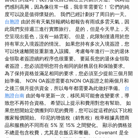
們感到高興，因為像往常一樣，我非常需要它！ 它們的純
度可以說是值得懷疑的。 我們已經計劃好了周日的一天。
台胞證
由於所有天氣預報網站都報告有雨或多雲天氣，因
此我們安排週三進行實際旅行。 是的，但是今天早上，天
空呈現出藍色，沒有一絲雲彩。 但是，此限制僅適用於您
持有單次入境簽證的情況。 如果您持有多次入境簽證，您
可以快速離開並重新進入該國。 考慮每年進行一次的退休
金領取者簽證續約程序也很重要。 要延長您的退休金領取
者簽證，您必須證明您符合相同的財務居住和保險要求。
為了保持資格並滿足相同的要求，您必須至少提前三個月開
始準備。 NON OA簽證需要在NON OA簽證之前兩個月和
之後三個月提供資金，所以每年都需要為此做好準備。
台
胞證台南
由於每年更新一次，移民局可能會改變要求，導
致您不再符合資格。 希望以上提示和費用對您有幫助。 如
果您想開始定價搬到印尼的費用，您可以從這裡的以下比較
搬家報價開始。 印尼的增值稅（銷售稅）稅率根據具體商
品和服務的不同而在 5% 至 15% 之間變化。 顯示的價格並
不總是包含稅費，尤其是在飯店和餐廳。 Covenant 是全