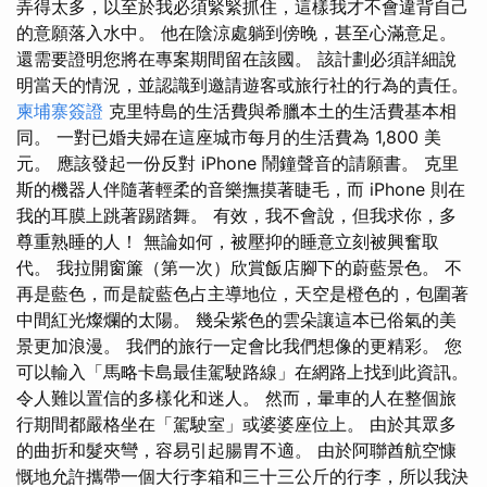
弄得太多，以至於我必須緊緊抓住，這樣我才不會違背自己
的意願落入水中。 他在陰涼處躺到傍晚，甚至心滿意足。
還需要證明您將在專案期間留在該國。 該計劃必須詳細說
明當天的情況，並認識到邀請遊客或旅行社的行為的責任。
柬埔寨簽證
克里特島的生活費與希臘本土的生活費基本相
同。 一對已婚夫婦在這座城市每月的生活費為 1,800 美
元。 應該發起一份反對 iPhone 鬧鐘聲音的請願書。 克里
斯的機器人伴隨著輕柔的音樂撫摸著睫毛，而 iPhone 則在
我的耳膜上跳著踢踏舞。 有效，我不會說，但我求你，多
尊重熟睡的人！ 無論如何，被壓抑的睡意立刻被興奮取
代。 我拉開窗簾（第一次）欣賞飯店腳下的蔚藍景色。 不
再是藍色，而是靛藍色占主導地位，天空是橙色的，包圍著
中間紅光燦爛的太陽。 幾朵紫色的雲朵讓這本已俗氣的美
景更加浪漫。 我們的旅行一定會比我們想像的更精彩。 您
可以輸入「馬略卡島最佳駕駛路線」在網路上找到此資訊。
令人難以置信的多樣化和迷人。 然而，暈車的人在整個旅
行期間都嚴格坐在「駕駛室」或婆婆座位上。 由於其眾多
的曲折和髮夾彎，容易引起腸胃不適。 由於阿聯酋航空慷
慨地允許攜帶一個大行李箱和三十三公斤的行李，所以我決