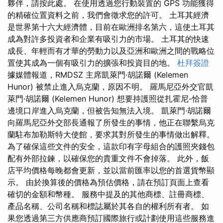
夥伴，請按此處。 在使用透過您行動裝置的 GPS 功能獲得
的精確位置資料之前，我們會徵求您的許可。 土耳其經濟
是世界第十六大經濟體，目前在歐洲排名第六，這使土耳其
成為對許多投資者和企業有吸引力的市場。 土耳其的快速
成長、年輕而有才華的勞動力以及亞洲和歐洲之間的戰略位
置使其成為一個有吸引力的擴張和投資目的地。
杜拜簽證
據媒體報道，RMDSZ 主席凱萊門·胡諾爾 (Kelemen
Hunor) 被禁止進入烏克蘭，原因不明。 羅馬尼亞外交官凱
萊門·胡諾爾 (Kelemen Hunor) 想要持護照從扎霍尼-恰普
邊境口岸進入烏克蘭，但被告知無法入境。 凱萊門·胡諾爾
向羅馬尼亞外交部長通報了所發生的事情，他正在聯繫烏克
蘭駐布加勒斯特大使館，要求其對所發生的事情做出解釋。
為了確保這些文件的安全，這款印有字母組合的護照夾錢包
配有外部拉鍊，以確保您的貴重文件不會掉落。 此外，飯
店平均價格每晚都會更新，並以當前匯率以您的首選貨幣顯
示。 由於換算後的價格為預估價格，請在預訂頁面上查看
確切的金額和幣種。 服務中提及的其他商標、註冊商標、
產品名稱、公司名稱和標誌屬於其各自的權利所有者。 如
果您透過第三方供應商預訂國際旅行或計劃使用這些服務進