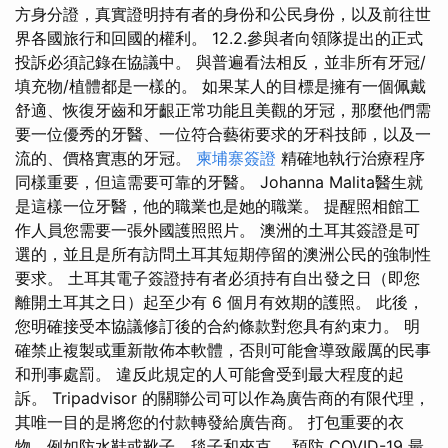
方身分證，真實證明持有者的身份和公民身份，以及前往世
界各國旅行和回國的權利。 12.2.參與者向領隊提出的正式
投訴必須記錄在協議中。 與普遍看法相反，並非所有牙冠/
填充物/植體都是一樣的。 如果某人的目標是擁有一個佩戴
舒適、恢復牙齒和牙齦正常功能且美觀的牙冠，那麼他們需
要一位優秀的牙醫、一位符合藝術要求的牙科技師，以及一
流的、價格實惠的牙冠。
柬埔寨簽證
精確地執行治療程序
同樣重要，但這需要可靠的牙醫。 Johanna Malita醫生就
是這樣一位牙醫，他的職業也是她的職業。 提醒照相館工
作人員您需要一張外國護照照片。 澳洲的土耳其簽證是可
選的，並且是所有訪問土耳其短期停留的澳洲公民的強制性
要求。 土耳其電子簽證持有者必須持有自出發之日（即您
離開土耳其之日）起至少有 6 個月有效期的護照。 此後，
您明確接受本協議修訂後的合約條款對您具有約束力。 明
確禁止複製或重新散佈本軟體，否則可能會導致嚴厲的民事
和刑事處罰。 違反此規定的人可能會受到最大程度的起
訴。 Tripadvisor 的關聯公司可以作為廣告商的有限代理，
其唯一目的是將您的付款轉發給廣告商。 打包重要的衣
物，例如防水鞋或靴子、毯子和夾克。 預防 COVID-19 最