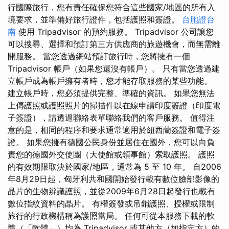
行國際旅行，您有責任確保您符合這些國家/地區的所有入
境要求，並準備好旅行證件，包括護照和簽證。
台胞證台
南
使用 Tripadvisor 的預約服務。 Tripadvisor 公司讓您
可以搜尋、選擇和預訂第三方供應商的旅遊機會，而無需離
開服務。 當您透過網站預訂旅行時，您將擁有一個
Tripadvisor 帳戶（如果您還沒有帳戶）。 只有當您透過建
立帳戶成為帳戶擁有者時，您才能存取服務的某些功能。
建立帳戶時，您必須提供完整、準確的資訊。 如果您無法
上傳護照或護照照片的掃描件以在線申請印度簽證（印度電
子簽證），請透過聯絡表單聯絡我們的客戶服務。 值得注
意的是，相同的程序和要求通常適用於紐西蘭簽證和電子簽
證。 如果您擁有德國公民身份並居住在國外，您可以向負
責您的德國外交使團（大使館或領事館）索取護照。 護照
的有效期限取決於國家/地區，通常為 5 至 10 年。 自2006
年8月29日起，匈牙利共和國開始發行載有數位臉部影像的
晶片的生物辨識護照，並從2009年6月28日起發行也載有
數位指紋資料的晶片。 有權簽發或吊銷護照、授權或限制
旅行的行政機構稱為護照當局。 任何可從本服務下載的軟
體（「軟體」）均為 Tripadvisor 或其他方（如指定方）的