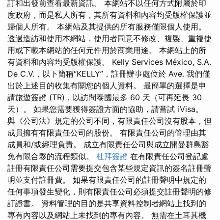
訂和出發前查看最新資訊。 本網站不以任何方式附屬於印
度政府，而是私人所有，其所有資料和內容均受版權保護並
歸個人所有。 本網站及其提供的所有服務僅限個人使用。
透過造訪和使用本網站，使用者同意不修改、複製、重複使
用或下載本網站的任何元件用於商業用途。 本網站上的所
有資料和內容均受版權保護。 Kelly Services México, S.A.
De C.V.，以下簡稱“KELLY”，註冊辦事處位於 Ave. 我們僅
出於上述目的收集有關您的個人資料。 最簡單的選擇是申
請旅遊簽證 (TR)，以訪問泰國最多 60 天（可再延長 30
天）。 如果您需要獲得簽證方面的協助，請嘗試 iVisa。
與《公司法》規定的公司不同，有限責任公司沒有股本，但
成員擁有有限責任公司的股份。 有限責任公司的管理由其
成員和/或經理負責。 成立有限責任公司與成立開曼群島豁
免有限合夥的流程類似。
杜拜簽證
在有限責任公司登記處
註冊有限責任公司需要提交包含某些規定資訊的簽名註冊聲
明並支付註冊費。 如果有限責任公司的註冊聲明中規定的
任何事項發生變化，則有限責任公司必須提交註冊聲明的修
訂證書。 資料管理的目的是共享資料控制者網站上找到的
專有內容以及網站上未找到的專有內容。 無需在土耳其機