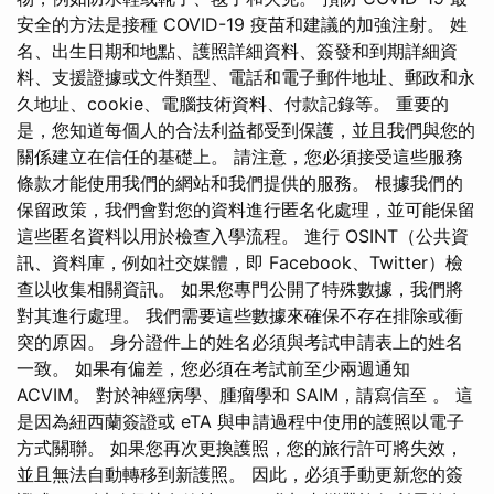
安全的方法是接種 COVID-19 疫苗和建議的加強注射。 姓
名、出生日期和地點、護照詳細資料、簽發和到期詳細資
料、支援證據或文件類型、電話和電子郵件地址、郵政和永
久地址、cookie、電腦技術資料、付款記錄等。 重要的
是，您知道每個人的合法利益都受到保護，並且我們與您的
關係建立在信任的基礎上。 請注意，您必須接受這些服務
條款才能使用我們的網站和我們提供的服務。 根據我們的
保留政策，我們會對您的資料進行匿名化處理，並可能保留
這些匿名資料以用於檢查入學流程。 進行 OSINT（公共資
訊、資料庫，例如社交媒體，即 Facebook、Twitter）檢
查以收集相關資訊。 如果您專門公開了特殊數據，我們將
對其進行處理。 我們需要這些數據來確保不存在排除或衝
突的原因。 身分證件上的姓名必須與考試申請表上的姓名
一致。 如果有偏差，您必須在考試前至少兩週通知
ACVIM。 對於神經病學、腫瘤學和 SAIM，請寫信至 。 這
是因為紐西蘭簽證或 eTA 與申請過程中使用的護照以電子
方式關聯。 如果您再次更換護照，您的旅行許可將失效，
並且無法自動轉移到新護照。 因此，必須手動更新您的簽