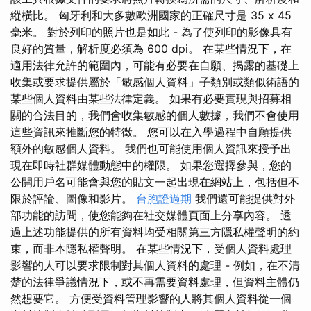
縱橫比。 匈牙利和大多數歐洲國家的正確尺寸是 35 x 45
毫米。 對於列印的照片也是如此 - 為了使列印的影像具有
良好的質量，解析度必須為 600 dpi。 在某些情況下，在
適用法律允許的範圍內，可能有必要在自願、揭露的基礎上
收集或要求提供屬於「敏感個人資料」子類別或類似術語的
某些個人資料由某些法律定義。 如果有必要實現與招募相
關的合法目的，我們會收集敏感的個人數據，我們不會使用
這些資訊來推斷您的特徵。 您可以在入學過程中自願提供
額外的敏感個人資料。 我們也可能使用個人資訊來授予出
現在即時社群媒體動態中的權限。 如果您選擇參與，您的
公開用戶名可能會與您的貼文一起出現在網站上，包括但不
限於評論、圖像和影片。
台胞證過期
我們還可能提供對外
部功能的訪問，使您能夠在社交媒體頁面上分享內容。 透
過上述功能提供的所有資料均受相關第三方隱私權聲明的約
束，而非本隱私權聲明。 在某些情況下，受個人資料處理
影響的人可以要求限制對其個人資料的處理 - 例如，在不清
楚的法律爭議情況下，或不再需要資料處理，但資料主體仍
然想要它。 方便受資料管理影響的人將其個人資料從一個