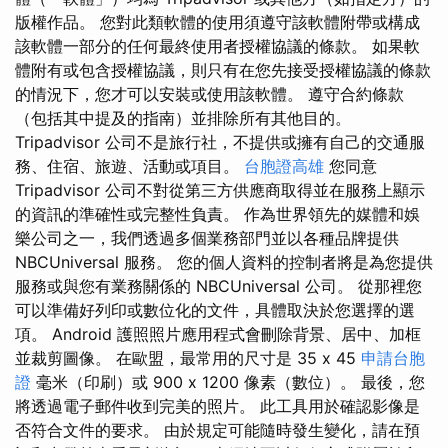
版權作品。 您對此類軟體的使用須遵守該軟體附帶或構成
該軟體一部分的任何最終使用者授權協議的條款。 如果軟
體附有或包含授權協議，則只有在您先接受授權協議的條款
的情況下，您才可以安裝或使用該軟體。 遵守合約條款
（包括其中提及的指南）並排除所有其他目的。
Tripadvisor 公司不是旅行社，不提供或擁有自己的交通服
務、住宿、旅遊、活動或項目。
台胞證高雄
您同意
Tripadvisor 公司不對從第三方供應商取得並在服務上顯示
的資訊的準確性或完整性負責。 作為世界領先的媒體和娛
樂公司之一，我們透過多個業務部門並以各種品牌提供
NBCUniversal 服務。 您的個人資料的控制者將是為您提供
服務或與您有業務關係的 NBCUniversal 公司。 從那裡您
可以準備好列印或數位化的文件，具體取決於您選擇的選
項。 Android 護照照片應用程式會刪除背景、居中、加框
並裁剪圖像。 在歐盟，最常用的尺寸是 35 x 45
申請台胞
證
毫米（印刷）或 900 x 1200 像素（數位）。 最後，您
將透過電子郵件收到完美的照片。 此工具用於確認影像是
否符合文件的要求。 由於規定可能隨時發生變化，請在預