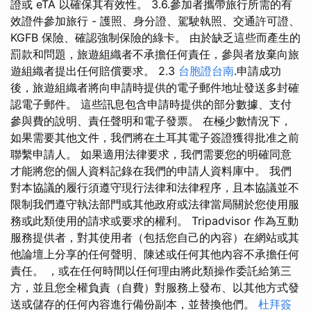
證或 eTA 以確保其有效性。 3.6.參加者攜帶旅行所需的有
效證件參加旅行 - 護照、身分證、駕駛執照、交通許可證、
KGFB 保險、確認強制保險的綠卡。 由於缺乏這些而產生的
罰款和問題，旅遊組織者不承擔任何責任，參與者放棄向旅
遊組織者提出任何賠償要求。 2.3
台胞證台南
.申請成功
後，旅遊組織者將向申請時提供的電子郵件地址發送多封確
認電子郵件。 這些訊息包含申請時提供的部分數據、支付
參與費的說明、責任聲明和電子發票。 在極少數情況下，
如果需要其他文件，我們將在土耳其電子簽證獲得批准之前
聯繫申請人。 如果適用法律要求，我們需要您的明確同意
才能將您的個人資料記錄在我們的申請人資料庫中。 我們
對本協議的履行須遵守現行法律和法律程序，且本協議並不
限制我們遵守執法部門或其他政府或法律當局關於您使用服
務或此類使用的請求或要求的權利。 Tripadvisor 作為互動
服務提供者，對其使用者（包括您自己的內容）在網站或其
他論壇上分享的任何聲明、陳述或任何其他內容不承擔任何
責任。 ，或在任何時間以任何理由將此類操作委託給第三
方，並且您全權負責（自費）對服務上發布、以其他方式發
送或儲存的任何內容進行備份副本，並替換他們。
杜拜簽