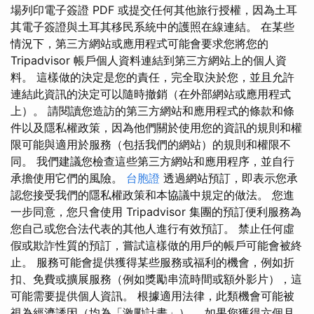
場列印電子簽證 PDF 或提交任何其他旅行授權，因為土耳
其電子簽證與土耳其移民系統中的護照在線連結。 在某些
情況下，第三方網站或應用程式可能會要求您將您的
Tripadvisor 帳戶個人資料連結到第三方網站上的個人資
料。 這樣做的決定是您的責任，完全取決於您，並且允許
連結此資訊的決定可以隨時撤銷（在外部網站或應用程式
上）。 請閱讀您造訪的第三方網站和應用程式的條款和條
件以及隱私權政策，因為他們關於使用您的資訊的規則和權
限可能與適用於服務（包括我們的網站）的規則和權限不
同。 我們建議您檢查這些第三方網站和應用程序，並自行
承擔使用它們的風險。
台胞證
透過網站預訂，即表示您承
認您接受我們的隱私權政策和本協議中規定的做法。 您進
一步同意，您只會使用 Tripadvisor 集團的預訂便利服務為
您自己或您合法代表的其他人進行有效預訂。 禁止任何虛
假或欺詐性質的預訂，嘗試這樣做的用戶的帳戶可能會被終
止。 服務可能會提供獲得某些服務或福利的​​機會，例如折
扣、免費或擴展服務（例如獎勵串流時間或額外影片），這
可能需要提供個人資訊。 根據適用法律，此類機會可能被
視為經濟誘因（均為「激勵計畫」）。 如果您獲得六個月