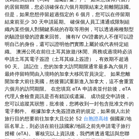
的居留期限，您必須確保在六個月期限結束之前離開該國。
但是，如果您想停留超過指定的 6 個月，您可以在停留期
結束前至少 30 天申請延期。 確保個人員工溝通或限制組
織內某些個人對關鍵系統的存取等用例，可以透過兩種類型
的驗證頒發的證書來回答。 擁有IV OV證書的人不僅可以證
明自己的身份，還可以證明他們實際上屬於或代表特定組
織。 澳洲公民在前往土耳其旅遊/休閒、商務或過境時必須
申請土耳其電子簽證（土耳其線上簽證），有效期不超過
90 天。 請記住，您的加拿大訪問期限通常最多為六個月，
最終停留時間由入境時的加拿大移民官員決定。 如果您離
開加拿大前往美國，然後嘗試重新進入加拿大，這不會重置
六個月的訪問期限。 在您填寫 eTA 申請表並付款後，eTA
代理人會檢查資訊是否有錯誤或遺漏。 成功提交申請後，
您可以追蹤其狀態，批准後，您將收到一封包含批准文件的
電子郵件。 根據加拿大免簽證政府的規定，如果個人出於
旅行目的想要前往加拿大且位於 52
台胞證高雄
個國家/地
區名單上，則必須在前往該國家/地區之前先申請電子旅行
授權 (eTA)。 審核完以上資訊後，我們將透過電話與您聯