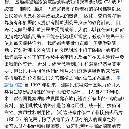
繫。 透過經過驗證的電話號碼成功聯繫需要頒發 OV 或 IV
證書。 他特別強調，人們需要更了解現有的參與機制以及
公民發表意見和參與政治決策的機會。 因此，委員會呼籲
為所有年齡層的人提供有關歐洲公民身份的教育計劃。 隨
著烏克蘭戰爭和歐洲民主受到威脅，人們比以往任何時候都
更清楚地認識到民主不能被視為理所當然，必須保護民主並
使其每天保持活力。 我們都需要做出貢獻，但要做到這一
點，正如歐洲未來會議上的公民討論小組正確指出的那樣，
我們需要充分了解正在發生的事情以及如何在民主進程中發
出我們的聲音。 此外，儘管代議制民主和選舉仍然至關重
要，但公民不再相信他們的利益只能透過選舉過程來代表。
參與過程對於恢復公民與其機構之間的信任尤為重要。
申
請台胞證
自 1997 年以來，國際民航組織一直致力於引入
具有生物辨識特性的電子可讀旅行證件。 [2]自2003年以
來，聯合國提案呼籲成員國儲存旅行證件所有者的生物辨識
資料。 使用此技術的條件是普遍適用性、統一性、技術可
靠性、實用性和耐用性。 [3]這些條件催生了非接觸式晶片
（RFID）的使用，除了以電子方式儲存的人的圖像之外，
還可以儲存指紋和虹膜圖案。 匈牙利護照是屬於國家的官