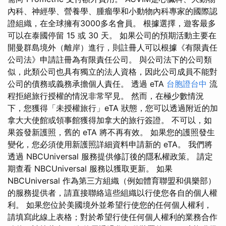
內科、神經學、營養學、腫瘤學和小動物內科專家的國際認
證組織，在全球擁有3000多名會員。 根據選擇，遊客最多
可以在泰國停留 15 或 30 天。 如果公司的預期活動主要在
開曼群島境外（離岸）進行，則註冊人可以根據《有限責任
公司法》申請註冊為有限責任公司。 與公司法下的公司類
似，此類公司也具有獨立的法人資格，因此公司成員不能對
公司的債務或義務承擔個人責任。 透過 eTA
台胞證台中
流
程拒絕旅行授權的情況非常罕見。 然而，在極少數情況
下，您獲得「未授權旅行」eTA 狀態，您可以透過附近的加
拿大大使館或領事館獲得加拿大的旅行簽證。 不可以，如
果簽發新護照，舊的 eTA 將不再有效。 如果您的護照發生
變化，您必須使用新護照詳細資料申請新的 eTA。 我們將
透過 NBCUniversal 服務提供修訂後的隱私權政策。 請定
期查看 NBCUniversal 服務以獲取更新。 如果
NBCUniversal 作為第三方組織（例如體育聯盟和俱樂部）
的服務提供者，請直接聯絡這些組織以行使您各自的個人權
利。 如果您位於美國境外並希望行使您的任何個人權利，
請填寫此線上表格；對於希望行使任何個人權利的業務合作