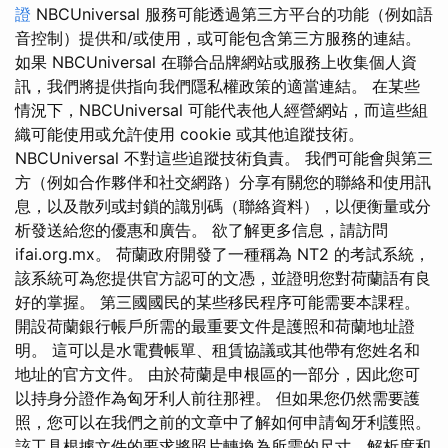
證
NBCUniversal 服務可能透過第三方平台的功能（例如語
音控制）提供和/或使用，或可能包含第三方服務的連結。
如果 NBCUniversal 在聯合品牌網站或服務上收集個人資
訊，我們將提供指向我們隱私權政策的適當連結。 在某些
情況下，NBCUniversal 可能代表他人經營網站，而這些組
織可能使用或允許使用 cookie 或其他追蹤技術。
NBCUniversal 不對這些追蹤技術負責。 我們可能會與第三
方（例如合作夥伴和社交網路）分享有關您的聯絡和使用訊
息，以及散列或封鎖的識別碼（聯絡資料），以便衡量或分
析發送給您的優惠和廣告。 欲了解更多信息，請訪問
ifai.org.mx。 荷蘭政府開發了一種稱為 NT2 的考試系統，
該系統可為您提供官方認可的文憑，並證明您對荷蘭語有良
好的掌握。 第三國國民的某些移民程序可能需要本課程。
開設荷蘭銀行帳戶所需的最重要文件是護照和荷蘭地址證
明。 這可以是水電費帳單、租賃協議或其他帶有您姓名和
地址的官方文件。 由於荷蘭是申根區的一部分，因此您可
以持身分證作為匈牙利人前往那裡。 但如果您仍然需要護
照，您可以在我們之前的文章中了解如何申請匈牙利護照。
該工具根據文件的要求將照片轉換為所需的尺寸、解析度和