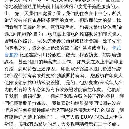
落地簽證僅適用於先前申請並獲得印度電子簽證服務的人
士。 第二天我們四處看了看，我們的住宿在市中心，所以
附近沒有任何旅遊區或便宜的食物。 但取而代之的是，我
們看到了美麗的景色、河流和污物。 如果您是出於休閒/旅
遊/短期課程的目的，您只需上傳您的臉部照片和護照個人
資料頁的照片。 如果您要參加商務或技術會議，除了先前
的簽名之外，還必須上傳您的電子郵件簽名或名片。
卡式
台胞證
旅遊簽證可用於旅遊、觀光、探親訪友、短期瑜珈
課程，甚至1個月的無薪志工工作。 如果您在線上申請印度
簽證，您就符合上述原因。 印度電子簽證不適用於通行證
旅行證件持有者或外交/公務護照持有者。 您必須在印度大
使館或領事館申請常規簽證。 是的，包括兒童/未成年人在
內的所有旅客都必須持有有效簽證才能前往印度。 他們給
了我們一個錫托盤、一個杯子和裝在藍色袋子裡的餐具，我
們把蔬菜盤子放進去。 我最喜歡的場景是我們試圖在沒有
溝通或任何身體接觸的情況下將湯匙傳遞給對方的場景（我
有說過這是禁止的嗎？）。 也有人將 EUAV 視為成人伊拉
斯謨。 讓我有點驚訝的是，大多數申請者都在三十多歲，