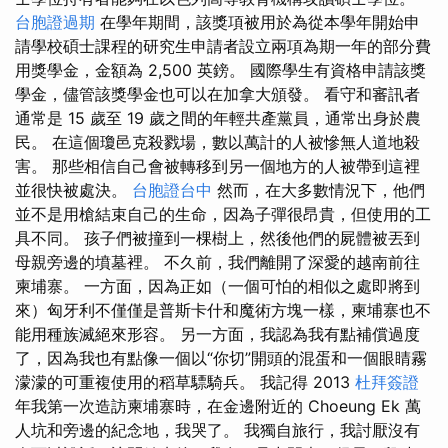
台胞證過期
在學年期間，該獎項被用於為從本學年開始申
請學校碩士課程的研究生申請者設立兩項為期一年的部分費
用獎學金，金額為 2,500 英鎊。 國際學生有資格申請該獎
學金，儘管該獎學金也可以在加拿大頒發。 看守和審訊者
通常是 15 歲至 19 歲之間的年輕共產黨員，通常出身於農
民。 在這個瓊邑克殺戮場，數以萬計的人被慘無人道地殺
害。 那些相信自己會被轉移到另一個地方的人被帶到這裡
並很快被處決。
台胞證台中
然而，在大多數情況下，他們
並不是用槍結束自己的生命，因為子彈很昂貴，但使用的工
具不同。 孩子們被撞到一棵樹上，然後他們的屍體被丟到
母親旁邊的墳墓裡。 不久前，我們離開了深愛的越南前往
柬埔寨。 一方面，因為正如（一個可怕的相似之處即將到
來）匈牙利不僅僅是普斯卡什和魔術方塊一樣，柬埔寨也不
能用種族滅絕來形容。 另一方面，我認為我有點補償過度
了，因為我也有點像一個以“你切”開頭的混蛋和一個眼睛霧
濛濛的可重複使用的稻草驃騎兵。 我記得 2013
杜拜簽證
年我第一次造訪柬埔寨時，在金邊附近的 Choeung Ek 萬
人坑和旁邊的紀念地，我哭了。 我獨自旅行，我討厭沒有