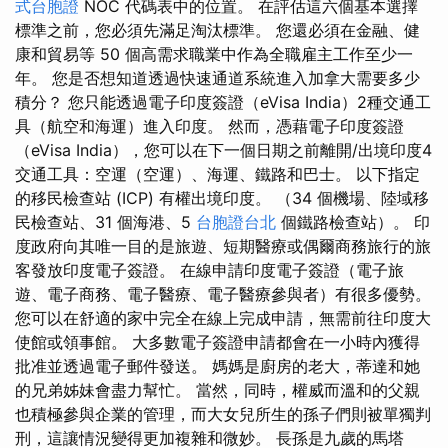
式台胞證
NO​​C 代碼表中的位置。 在評估這六個基本選擇
標準之前，您必須先滿足淘汰標準。 您還必須在金融、健
康和貿易等 50 個高需求職業中作為全職雇主工作至少一
年。 您是否想知道透過快速通道系統進入加拿大需要多少
積分？ 您只能透過電子印度簽證（eVisa India）2種交通工
具（航空和海運）進入印度。 然而，憑藉電子印度簽證
（eVisa India），您可以在下一個日期之前離開/出境印度4
交通工具：空運（空運）、海運、鐵路和巴士。 以下指定
的移民檢查站 (ICP) 有權出境印度。 （34 個機場、陸域移
民檢查站、31 個海港、5
台胞證台北
個鐵路檢查站）。 印
度政府向其唯一目的是旅遊、短期醫療或偶爾商務旅行的旅
客發放印度電子簽證。 在線申請印度電子簽證（電子旅
遊、電子商務、電子醫療、電子醫療參與者）有很多優勢。
您可以在舒適的家中完全在線上完成申請，無需前往印度大
使館或領事館。 大多數電子簽證申請都會在一小時內獲得
批准並透過電子郵件發送。 媽媽是廚房的老大，蒂達和她
的兄弟姊妹會盡力幫忙。 當然，同時，權威而溫和的父親
也積極參與企業的管理，而大女兒所生的孫子們則被單獨判
刑，這讓情況變得更加複雜和微妙。 長孫是九歲的馬塔