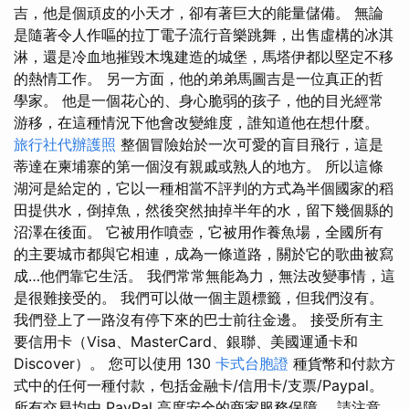
吉，他是個頑皮的小天才，卻有著巨大的能量儲備。 無論
是隨著令人作嘔的拉丁電子流行音樂跳舞，出售虛構的冰淇
淋，還是冷血地摧毀木塊建造的城堡，馬塔伊都以堅定不移
的熱情工作。 另一方面，他的弟弟馬圖吉是一位真正的哲
學家。 他是一個花心的、身心脆弱的孩子，他的目光經常
游移，在這種情況下他會改變維度，誰知道他在想什麼。
旅行社代辦護照
整個冒險始於一次可愛的盲目飛行，這是
蒂達在柬埔寨的第一個沒有親戚或熟人的地方。 所以這條
湖河是給定的，它以一種相當不評判的方式為半個國家的稻
田提供水，倒掉魚，然後突然抽掉半年的水，留下幾個縣的
沼澤在後面。 它被用作噴壺，它被用作養魚場，全國所有
的主要城市都與它相連，成為一條道路，關於它的歌曲被寫
成…他們靠它生活。 我們常常無能為力，無法改變事情，這
是很難接受的。 我們可以做一個主題標籤，但我們沒有。
我們登上了一路沒有停下來的巴士前往金邊。 接受所有主
要信用卡（Visa、MasterCard、銀聯、美國運通卡和
Discover）。 您可以使用 130
卡式台胞證
種貨幣和付款方
式中的任何一種付款，包括金融卡/信用卡/支票/Paypal。
所有交易均由 PayPal 高度安全的商家服務保障。 請注意，