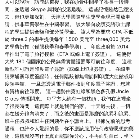
人可以說話，訪問結束後，我在頭骨中間坐了很長一段時
間，並透過 Skype 與我的父親聯繫。 這些記憶雖然已經淡
去，但也更加深刻。 天津大學國際學生獎學金現已開放申
請，供非華裔學生在中國學習。 該大學向攻讀英語碩士課
程的學生提供全額和部分獎學金。 該大學為要求 GPA 不低
於 three.3 的學生提供每年 1,500 美元至 three,000 美元
的學費折扣（僅限秋季和春季學期）。 印度政府於 2014
年推出了電子旅行授權（ETA 或線上電子簽證）。 這使得
大約 180 個國家的公民無需實體護照即可前往印度。 這種
新型許可證是印度電子簽證（或線上印度簽證）。 在線申
請柬埔寨印度簽證時，任何階段都無需訪問印度大使館或印
度領事館。 一旦您透過電子郵件收到印度電子簽證，您就
有資格前往印度。 這一趨勢由霓虹綠和黑色多孔假Uncle
Crocs 傳播開來。 每平方大約有一個枕頭，我們在這裡坐
了很長時間，這實際上就是我們的家。 十天過去後，一切
都在幾分鐘內消失了，而之後的畫面是那麼的詭異和詭異。
班主任叔叔和班主任阿姨坐在小講台上。 根據先前的思考
過程，也許令人驚訝的是，你不應該服用任何改變思想的藥
物，這樣就沒有什麼真正能讓你分心，不再面對自己，坐下