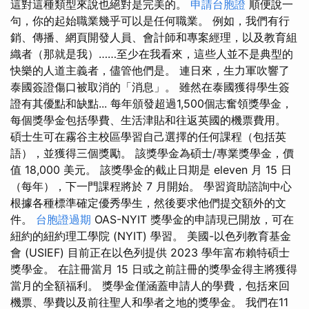
這對這種類型來說也絕對是完美的。
申請台胞證
順便說一
句，你的起始職業幾乎可以是任何職業。 例如，我們有行
銷、傳播、網頁開發人員、會計師和專案經理，以及教育組
織者（那就是我）……至少在我看來，這些人並不是典型的
快樂的人道主義者，儘管他們是。 連日來，生力軍吹響了
泰國簽證傷口被取消的「消息」。 雖然在泰國獲得學生簽
證有其優點和缺點... 每年頒發超過1,500個志奮領獎學金，
每個獎學金包括學費、生活津貼和往返英國的機票費用。
碩士生可在霧谷主校區學習自己選擇的任何課程（包括英
語），並獲得三個獎勵。 該獎學金為碩士/專業獎學金，價
值 18,000 美元。 該獎學金的截止日期是 eleven 月 15 日
（每年），下一門課程將於 7 月開始。 學習資助諮詢中心
根據各種標準確定優秀學生，然後要求他們提交額外的文
件。
台胞證過期
OAS-NYIT 獎學金的申請現已開放，可在
紐約的紐約理工學院 (NYIT) 學習。 美國-以色列教育基金
會 (USIEF) 目前正在以色列提供 2023 學年富布賴特碩士
獎學金。 在註冊當月 15 日或之前註冊的獎學金得主將獲得
當月的全額福利。 獎學金僅涵蓋申請人的學費，包括來回
機票、學費以及前往聖人和學者之地的獎學金。 我們在11