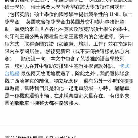
碩士學位。 瑞士洛桑大學向希望在該大學攻讀任何課程
（包括英語）碩士學位的國際學生提供競爭性的 UNIL 碩士
獎學金。 英國志奮領獎學金由英國外交和聯邦事務部資
助，頒發給來自世界各地在英國攻讀英語碩士學位的學生。
匈牙利王國公民有兩種留在泰王國境內的合法選擇。 第一
種方式－取得泰國簽證（如旅遊、培訓、工作）並在指定期
限內在泰國居住。 然後更新它（或不要傳播這樣的核心內
容）。 順便說一句，本文中包含了芭堤雅的語言學校列
表，您可以在其中幫助安排學生簽證並學習說外語。
卡式
台胞證
最後兩天悠閒地度過了，除此之外，我們還排隊參
觀了西哈努克的雕像、獨立紀念碑，還有另外一小時的嘟嘟
車遊覽，當時我們只是和他一起開車繞城一小時。 嘟嘟車
是一種機動運輸車輛，在柬埔寨首都大量存在。 有很多失
業的嘟嘟車司機整天都在路邊接人。