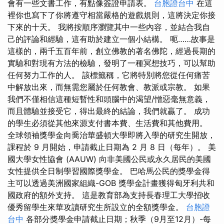
會有一些文書工作，有點像簽證申請表。
台胞證台中
在這
裡你也寫下了你將遵守相當嚴格的遊戲規則，這將決定你接
下來的十天。 我將按順序瀏覽其中一些內容，並結合我自
己的評論和經驗，這有助於建立一個小結構。 呃……故事是
這樣的，兩千五百年前，創立佛教的著名佛陀，經過長期的
實驗和對現有方法的檢驗，發明了一種冥想技巧，可以幫助
任何努力工作的人。 該標籤稱，它將特別將您從任何痛苦
中解放出來，而無需您屬於任何教會、教派或宗教。 如果
我們不僅相信這種短暫性和頭腦中的渴望/憎惡毫無意義，
而且體驗並接受它，得出最終的結論，我們就贏了。 成功
的學生必須從其他來源支付書本費、生活費和其他費用。
全球領袖獎學金向喬治華盛頓大學即將入學的研究生開放，
課程於 9 月開始，申請截止日期為 2 月 8 日（每年）。 美
國大學女性協會 (AAUW) 向非美國公民或永久居民的美國
女性提供全日制學習國際獎學金。 巴哈馬公民的獎學金得
主可以透過美洲國家組織-GOB 獎學金計畫獲得匈牙利共和
國政府的額外支持。 這是教育部為支持長春理工大學招收
優秀留學生來華攻讀研究生所設立的全額獎學金。
台胞證
台中
各部分獎學金申請截止日期；秋季（9月至12月）-每