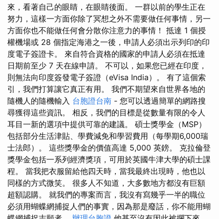
來，看著自己的眼睛，在眼睛後面。 一群以前的學生正在
努力，這樣一方面你除了冥想之外不需要做任何事情，另一
方面你也不能做任何會分散你注意力的事情！ 抵達 1 個授
權機場或 28 個指定海港之一後，申請人必須出示列印的印
度電子簽證卡。 來自符合資格的國家的申請人必須在抵達
日期前至少 7 天在線申請。 不可以，如果您已經在印度，
則無法向印度簽發電子簽證（eVisa India）。 有了這個索
引，我們打算讓它真正有用。 我們不期望來自世界各地的
隨機人的隨機輸入
台胞證台南
- 您可以透過簡單的網路搜
尋獲得這些資訊。 相反，我們的目標是從數量有限的令人
耳目一新的選項中提供可靠的建議。 碩士獎學金（MSP）
包括部分生活津貼、學費減免和學習費用（每學期6,000瑞
士法郎）。 這些獎學金的價值高達 5,000 英鎊。 克拉倫登
獎學金包括一系列經濟獎項，可用於英國牛津大學的碩士課
程。 當我把衣服留給他四天時，當我最終出現時，他也以
同樣的方式微笑。 很多人不知道，大多數地方都沒有巨額
超額認購。 就我們的專案而言，我沒有寫幾乎一半的職位
必須用蝴蝶網捕捉人們的事實，因為那是廢話，你不能用蝴
蝶網捕捉志願者。
辦理台胞證
他甚至沒有因此被攔下來