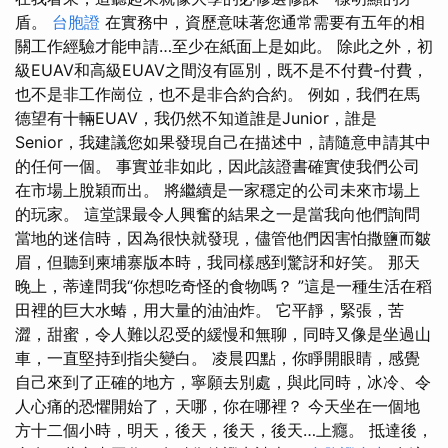
盾。
台胞證
在實務中，資歷意味著您通常需要有五年的相
關工作經驗才能申請…至少在紙面上是如此。 除此之外，初
級EUAV和高級EUAV之間沒有區別，既不是不付費-付費，
也不是非工作崗位，也不是非合約合約。 例如，我們在馬
德望有十輛EUAV，我仍然不知道誰是Junior，誰是
Senior，我建議您如果發現自己在描述中，請隨意申請其中
的任何一個。 事實並非如此，因此該證書確實使我們公司
在市場上脫穎而出。 將繼續是一家穩定的公司未來市場上
的玩家。 這堂課最令人興奮的結果之一是當我向他們詢問
當地的迷信時，因為很快就發現，儘管他們因害怕撒鹽而皺
眉，但聽到柬埔寨版本時，我同樣感到驚訝和好笑。 那天
晚上，蒂達問我“你想吃奇怪的食物嗎？ ”這是一種生活在稻
田裡的巨大水蝽，用大量的油油炸。 它平靜，緊張，苦
澀，甜蜜，令人難以忍受的緩慢和無聊，同時又像是坐過山
車，一直堅持到指尖變白。 凌晨四點，你睜開眼睛，感覺
自己來到了正確的地方，寧願去別處，與此同時，冰冷、令
人心痛的恐懼開始了，天哪，你在哪裡？ 今天坐在一個地
方十二個小時，明天，後天，後天，後天…上癮。 抵達後，