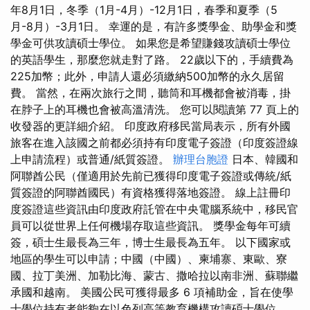
年8月1日，冬季（1月-4月）-12月1日，春季和夏季（5
月-8月）-3月1日。 幸運的是，有許多獎學金、助學金和獎
學金可供攻讀碩士學位。 如果您是希望賺錢攻讀碩士學位
的英語學生，那麼您就走對了路。 22歲以下的，手續費為
225加幣；此外，申請人還必須繳納500加幣的永久居留
費。 當然，在兩次旅行之間，聽筒和耳機都會被消毒，掛
在脖子上的耳機也會被高溫清洗。 您可以閱讀第 77 頁上的
收發器的更詳細介紹。 印度政府移民當局表示，所有外國
旅客在進入該國之前都必須持有印度電子簽證（印度簽證線
上申請流程）或普通/紙質簽證。
辦理台胞證
日本、韓國和
阿聯酋公民（僅適用於先前已獲得印度電子簽證或傳統/紙
質簽證的阿聯酋國民）有資格獲得落地簽證。 線上註冊印
度簽證這些資訊由印度政府託管在中央電腦系統中，移民官
員可以從世界上任何機場存取這些資訊。 獎學金每年可續
簽，碩士生最長為三年，博士生最長為五年。 以下國家或
地區的學生可以申請；中國（中國）、柬埔寨、東歐、寮
國、拉丁美洲、加勒比海、蒙古、撒哈拉以南非洲、蘇聯繼
承國和越南。 美國公民可獲得最多 6 項補助金，旨在使學
士學位持有者能夠在以色列高等教育機構攻讀碩士學位。