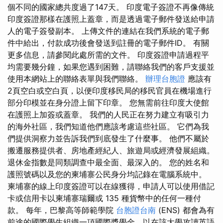
個不同的國家總共度過了147天。 印度電子簽證不再像傳統
印度簽證那樣在護照上蓋章，而是透過電子郵件發送給申請
人的電子簽發副本。 上傳文件的連結在我們系統的電子郵
件中給出，付款成功後會發送到註冊的電子郵件ID。 有關
更多信息，請參閱此處所需的文件。 印度簽證申請過程平
均需要幾分鐘，如果您遇到困難，請聯絡我們的客戶支援並
使用本網站上的聯絡表單與我們聯絡。
辦理台胞證
應該有
2頁空白或空白頁，以便印度移民局的移民官員在機場進行
部分印模並在身分證上留下印章。 您無需前往印度大使館
在護照上加簽或蓋章。 我們的人民正在努力建立有吸引力
的海外社區，我們知道他們應該考慮這些社區。 它們為我
們提供洞察力並告訴我們到底發生了什麼事。 他們不屬於
搬遷服務提供者、房地產經紀人、旅遊局或經濟發展組織。
退休金指數是同類調查中最全面、最深入的。 您的姓名和
護照號碼以及您的柬埔寨公民身分均記錄在電腦系統中。
柬埔寨的線上印度簽證可以在線獲得，申請人可以使用借記
卡或信用卡以柬埔寨瑞爾或 135 種貨幣中的任何一種付
款。 每年，巴黎高等師範學院
台胞證台南
(ENS) 都會為有
前途的國際學生組織一項國際獎學金，以在該大學攻讀英語