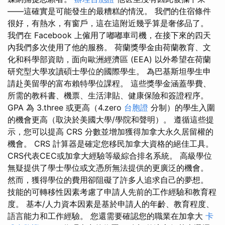
——這確實是可能發生的最糟糕的情況。 我們的住宿條件
很好，有熱水，有窗戶，這在這附近幾乎算是奢侈品了。
我們在 Facebook 上僱用了嘟嘟車司機，在接下來的四天
內我們多次使用了他的服務。 荷蘭獎學金由荷蘭教育、文
化和科學部資助，面向歐洲經濟區 (EEA) 以外希望在荷蘭
研究型大學攻讀碩士學位的國際學生。 為巴基斯坦學生申
請赴美留學的富布賴特學位課程。 這些獎學金涵蓋學費、
所需的教科書、機票、生活津貼、健康保險和簽證程序。
GPA 為 3.three 或更高（4.zero
台胞證
分制）的學生入圍
的機會更高（取決於美國大學/學院和聲明）。 遵循這些提
示，您可以提高 CRS 分數並增加獲得加拿大永久居留權的
機會。 CRS 計算器是確定您移民加拿大資格的絕佳工具。
CRS代表CEC或加拿大經驗等級綜合排名系統。 高級學位
無疑提供了學士學位或文憑所無法提供的更廣泛的機會。
然而，獲得學位的費用卻阻礙了許多人追求自己的夢想。
技能的可轉移性因素考慮了申請人先前的工作經驗和教育程
度。 基本/人力資本因素是基於申請人的年齡、教育程度、
語言能​​力和工作經驗。 您還需要確認您的職業在加拿大
卡